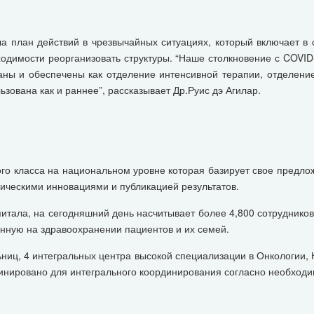
 план действий в чрезвычайных ситуациях, который включает в 
ходимости реорганизовать структуры. “Наше столкновение с COVI
аны и обеспечены как отделение интенсивной терапии, отделени
ьзована как и раннее”, рассказывает Др.Руис дэ Агилар.
го класса на национальном уровне которая базирует свое предлож
ическими инновациями и публикацией результатов.
питала, на сегодняшний день насчитывает более 4,800 сотрудников
нную на здравоохранении пациентов и их семей.
ниц, 4 интегральных центра высокой специализации в Онкологии, 
динировано для интегрального координирования согласно необходи