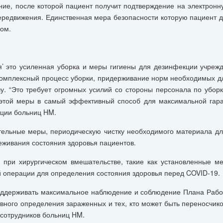
ие, после которой пациент получит подтверждение на электронн
редвижения. Единственная мера безопасности которую пациент до
лом.
я’ это усиленная уборка и меры гигиены для дезинфекции учреж
мплексный процесс уборки, придерживание норм необходимых для
у. “Это требует огромных усилий со стороны персонала по убор
этой меры в самый эффективный способ для максимальной гаран
кции больниц HM.
ельные меры, периодическую чистку необходимого материала дл
еживания состояния здоровья пациентов.
 при хирургическом вмешательстве, такие как установленные ме
й операции для определения состояния здоровья перед COVID-19.
ддерживать максимальное наблюдение и соблюдение Плана Рабочи
вного определения зараженных и тех, кто может быть переносчи
 сотрудников больниц HM.