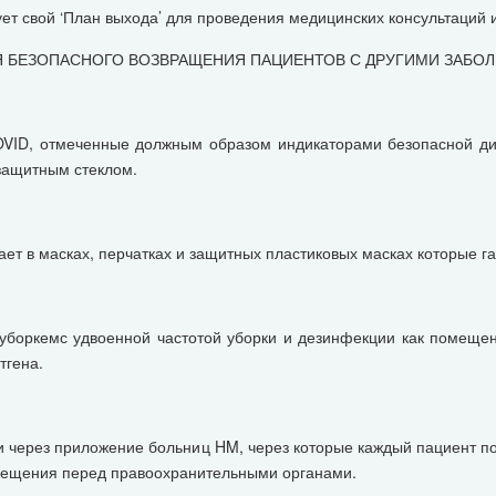
ет свой ‘План выхода’ для проведения медицинских консультаций 
Я БЕЗОПАСНОГО ВОЗВРАЩЕНИЯ ПАЦИЕНТОВ С ДРУГИМИ ЗАБО
OVID, отмеченные должным образом индикаторами безопасной дис
защитным стеклом.
ет в масках, перчатках и защитных пластиковых масках которые г
уборкемс удвоенной частотой уборки и дезинфекции как помещен
тгена.
 через приложение больниц HM, через которые каждый пациент п
емещения перед правоохранительными органами.