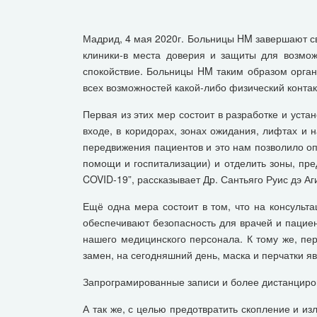
Мадрид, 4 мая 2020г. Больницы HM завершают св
клиники-в места доверия и защиты для возмо
спокойствие. Больницы HM таким образом орган
всех возможностей какой-либо физический конта
Первая из этих мер состоит в разработке и уст
входе, в коридорах, зонах ожидания, лифтах и
передвижения пациентов и это нам позволило о
помощи и госпитализации) и отделить зоны, пр
COVID-19”, рассказывает Др. Сантьяго Руис дэ А
Ещё одна мера состоит в том, что на консульт
обеспечивают безопасность для врачей и пациен
нашего медицинского персонала. К тому же, пе
замен, на сегодняшний день, маска и перчатки я
Запрограмированные записи и более дистанцир
А так же, с целью предотвратить скопление и и