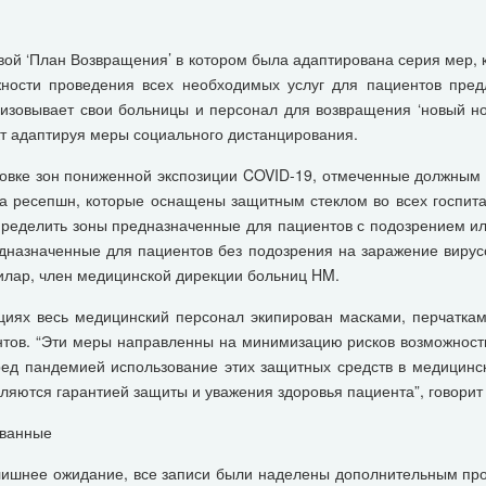
ой ‘План Возвращения’ в котором была адаптирована серия мер,
жности проведения всех необходимых услуг для пациентов пред
изовывает свои больницы и персонал для возвращения ‘новый но
кт адаптируя меры социального дистанцирования.
ановке зон пониженной экспозиции COVID-19, отмеченные должны
 на ресепшн, которые оснащены защитным стеклом во всех госпит
пределить зоны предназначенные для пациентов с подозрением и
едназначенные для пациентов без подозрения на заражение вирус
гилар, член медицинской дирекции больниц HM.
ациях весь медицинский персонал экипирован масками, перчатк
тов. “Эти меры направленны на минимизацию рисков возможность
ред пандемией использование этих защитных средств в медицинс
вляются гарантией защиты и уважения здоровья пациента”, говорит 
ованные
злишнее ожидание, все записи были наделены дополнительным пр