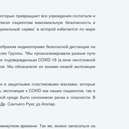
 которые превращают все учреждения-госпитали и
лагая пациентам максимальную безопасность и
рмальный сервис’ в которой избегается по мере
м образом индикаторами безопасной дистанции на
алях Группы. “Мы проанализировали разные пути
ли подтвержденным COVID-19 (в зоне неотложной
ом. Мы обозначили их зонами низкой экспозиции
ами и защитными пластиковыми масками, которые
 экспозиции к COVID как наших пациентов, так и
кой среде было синонимом риска и опасности. В
Др. Сантьяго Руис дэ Агилар.
омежутком времени. Так же, можно записаться на