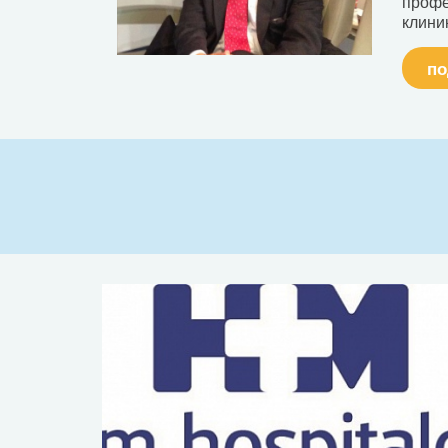
профе
клини
по