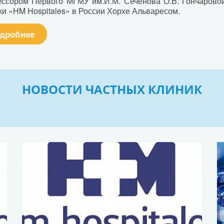
ссором Первого МГМУ им.И.М. Сеченова О.В. Гончарово
ки «HM Hospitales» в России Хорхе Альваресом.
дробнее
НОВОСТИ ЧАСТНЫХ КЛИНИК