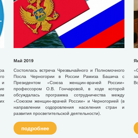
Май 2019
Я
ра
Состоялась встреча Чрезвычайного и Полномочного
«
го
Посла Черногории в России Рамиза Башича с
з
 и
Президентом «Союза женщин-врачей России»
В
ме
профессором О.В. Гончаровой, в ходе которой
ом
обсуждалась программа сотрудничества между
их
«Союзом женщин-врачей России» и Черногорией (в
направлении оздоровления населения стран и
развития просветительской деятельности).
подробнее