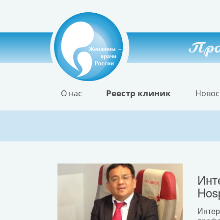
Про
Реестр клиник
О нас
Новос
Инт
Hos
Интер