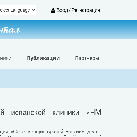
Вход / Регистрация
ртал
иники
Публикации
Партнеры
ей испанской клиники «HM
ии «Союз женщин-врачей России», д.м.н.,