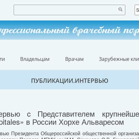
фессиональный врачебный по
ти
Владельцам
Врачам
Зарубежные кл
ПУБЛИКАЦИИ.ИНТЕРВЬЮ
ервью c Представителем крупнейш
pitales» в России Хорхе Альваресом
вью Президента Общероссийской общественной организац