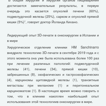
“В общей хирургии и хирургии органов пищеварения
достигаются замечательные результаты, в первую
очередь это касается опухолей печени (60%),
поджелудочной железы (25%), сарком и опухолей прямой
кишки (5%)”, говорит доктор Йоланда Кихано.
Лидирующий опыт 3D-печати в онкохирургии в Испании и
в мире
Хирургическое отделение клиники HM Sanchinarro
внедрило технологию 3D-печати в сентябре 2019 года и с
этого момента она уже была использована более 100 раз
при лечении различных патологий: поджелудочной
железы (41), печени (34), прямой кишки (10),
забрюшинных (8), эзофагических и гастроэзофагических
(4), карциномы щитовидной железы (1), транзитные
метастазы при меланоме (1) и перитонеальном
карциноматозе (1). В настоящее время можно говорить о
том, что в клинике накоплен наибольший опыт
использования этой технологиив онкохирургии в мире.