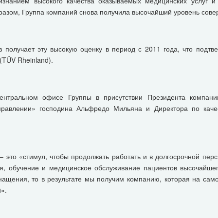
изнанием высокого качества оказываемых медицинских услуг и
разом, Группа компаний снова получила высочайший уровень сове
з получает эту высокую оценку в период с 2011 года, что подт
g (TÜV Rheinland).
ентральном офисе Группы в присутствии Президента компани
правлении» господина Альфредо Мильяна и Директора по каче
– это «стимул, чтобы продолжать работать и в долгосрочной пер
я, обучение и медицинское обслуживание пациентов высочайшег
нащения, то в результате мы получим компанию, которая на сам
».