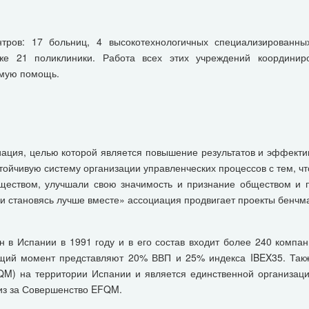
тров: 17 больниц, 4 высокотехнологичных специализированных 
кже 21 поликлиники. Работа всех этих учреждений координир
имую помощь.
ация, целью которой является повышение результатов и эффекти
тойчивую систему организации управленческих процессов с тем, 
бществом, улучшали свою значимость и признание обществом и 
 становясь лучше вместе» ассоциация продвигает проекты бенчмарк
 в Испании в 1991 году и в его состав входит более 240 комп
оящий момент представляют 20% ВВП и 25% индекса IBEX35. Так
QM) на территории Испании и является единственной организаци
из за Совершенство EFQM.