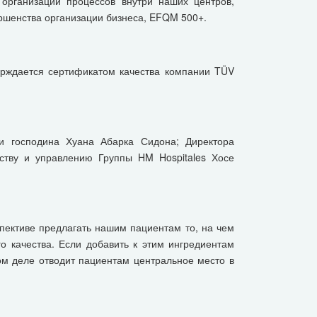
 организации процессов внутри наших центров,
ршенства организации бизнеса, EFQM 500+.
верждается сертификатом качества компании TÜV
и господина Хуана Абарка Сидона; Директора
ству и управлению Группы HM Hospitales Хосе
спективе предлагать нашим пациентам то, на чем
о качества. Если добавить к этим ингредиентам
ом деле отводит пациентам центральное место в