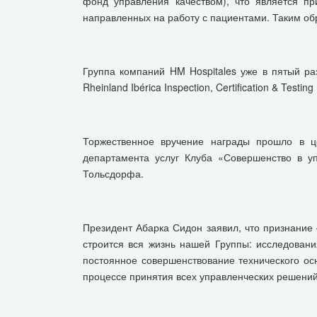
фонд управления качеством), что является пр
направленных на работу с пациентами. Таким об
Группа компаний HM Hospitales уже в пятый ра
Rheinland Ibérica Inspection, Certification & Testin
Торжественное вручение награды прошло в ц
департамента услуг Клуба «Совершенство в у
Тольсдорфа.
Президент Абарка Сидон заявил, что признание 
строится вся жизнь нашей Группы: исследовани
постоянное совершенствование технического ос
процессе принятия всех управленческих решений