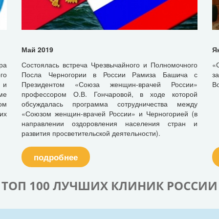
Май 2019
Я
ра
Состоялась встреча Чрезвычайного и Полномочного
«
го
Посла Черногории в России Рамиза Башича с
з
 и
Президентом «Союза женщин-врачей России»
В
ме
профессором О.В. Гончаровой, в ходе которой
ом
обсуждалась программа сотрудничества между
их
«Союзом женщин-врачей России» и Черногорией (в
направлении оздоровления населения стран и
развития просветительской деятельности).
подробнее
ТОП 100 ЛУЧШИХ КЛИНИК РОССИИ