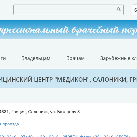
фессиональный врачебный по
сти
Владельцам
Врачам
Зарубежные к
ЦИНСКИЙ ЦЕНТР "МЕДИКОН", САЛОНИКИ, Г
4631, Греция, Салоники, ул. Бакацелу 3
 проезда
30 -2310 - 274401, +30 - 2310 - 252571; факс: +30 - 2310 -252781