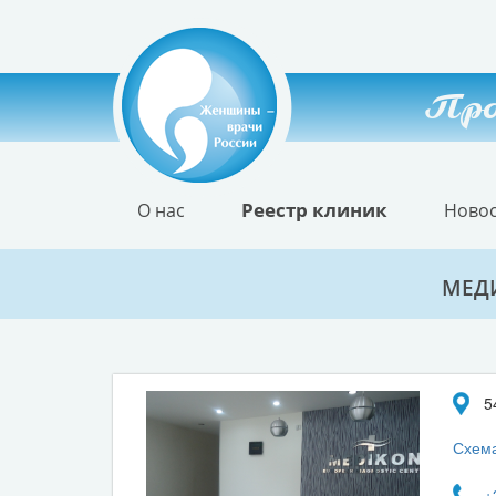
Про
Реестр клиник
О нас
Ново
МЕДИ
5
Схема
+