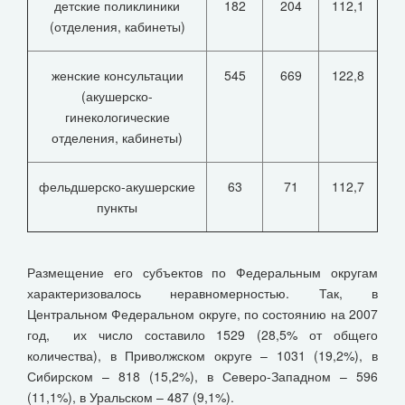
детские поликлиники
182
204
112,1
(отделения, кабинеты)
женские консультации
545
669
122,8
(акушерско-
гинекологические
отделения, кабинеты)
фельдшерско-акушерские
63
71
112,7
пункты
Размещение его субъектов по Федеральным округам
характеризовалось неравномерностью. Так, в
Центральном Федеральном округе, по состоянию на 2007
год, их число составило 1529 (28,5% от общего
количества), в Приволжском округе – 1031 (19,2%), в
Сибирском – 818 (15,2%), в Северо-Западном – 596
(11,1%), в Уральском – 487 (9,1%).